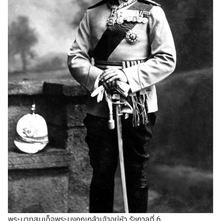
พระบาทสมเด็จพระมงกุฎเกล้าเจ้าอยู่หัว รัชกาลที่ 6