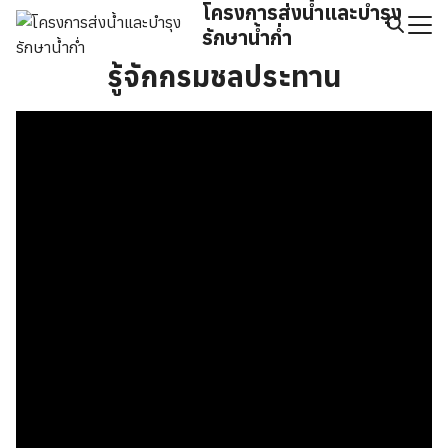
โครงการส่งน้ำและบำรุง
Skip
รักษาน้ำก่ำ
to
Search
content
รู้จักกรมชลประทาน
for: