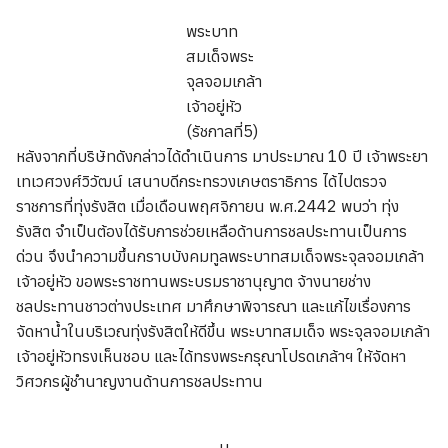
พระบาท
สมเด็จพระ
จุลจอมเกล้า
เจ้าอยู่หัว
(รัชกาลที่5)
หลังจากที่บริษัทดังกล่าวได้ดำเนินการ มาประมาณ 10 ปี เจ้าพระยา
เทเวศวงศ์วิวัฒน์ เสนาบดีกระทรวงเกษตราธิการ ได้ไปตรวจ
ราชการที่ทุ่งรังสิต เมื่อเดือนพฤศจิกายน พ.ศ.2442 พบว่า ทุ่ง
รังสิต จำเป็นต้องได้รับการช่วยเหลือด้านการชลประทานเป็นการ
ด่วน จึงนำความขึ้นกราบบังคมทูลพระบาทสมเด็จพระจุลจอมเกล้า
เจ้าอยู่หัว ขอพระราชทานพระบรมราชานุญาต จ้างนายช่าง
ชลประทานชาวต่างประเทศ มาศึกษาพิจารณา และแก้ไขเรื่องการ
จัดหาน้ำในบริเวณทุ่งรังสิตให้ดีขึ้น พระบาทสมเด็จ พระจุลจอมเกล้า
เจ้าอยู่หัวทรงเห็นชอบ และได้ทรงพระกรุณาโปรดเกล้าฯ ให้จัดหา
วิศวกรผู้ชำนาญงานด้านการชลประทาน
น