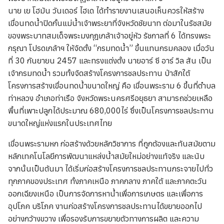
นาย เย โฮมัน วันเดอร์ ไฮเด ได้ทำรายงานเสนอเห็นควรให้สร้าง
เขื่อนทดน้ำปิดกั้นแม่น้ำเจ้าพระยาที่จังหวัดชัยนาท ต่อมาในรัชสมัย
ของพระบาทสมเด็จพระมงกุฎเกล้าเจ้าอยู่หัว รัชกาลที่ 6 ได้ทรงพระ
กรุณา โปรดเกล้าฯ ให้จัดตั้ง “กรมทดน้ำ” ขึ้นแทนกรมคลอง เมื่อวัน
ที่ 30 กันยายน 2457 และทรงแต่งตั้ง นายอาร์ ซี อาร์ วิล สัน เป็น
เจ้ากรมทดน้ำ รวมทั้งจัดสร้างโครงการชลประทาน ป่าสักใต้
โครงการสร้างเขื่อนทดน้ำขนาดใหญ่ คือ เขื่อนพระราม 6 ขึ้นที่ตำบล
ท่าหลวง อำเภอท่าเรือ จังหวัดพระนครศรีอยุธยา สามารถช่วยเหลือ
พื้นที่เพาะปลูกได้ประมาณ 680,000ไร่ ซึ่งเป็นโครงการชลประทาน
ขนาดใหญ่แห่งแรกในประเทศไทย
เขื่อนพระรามหก ก่อสร้างด้วยหลักวิชาการ ที่ถูกต้องและทันสมัยตาม
หลักเทคโนโลยีการพัฒนาแหล่งน้ำสมัยใหม่อย่างแท้จริง และนับ
จากนั้นเป็นต้นมา ได้เริ่มก่อสร้างโครงการชลประทานกระจายไปทั่ว
ทุกภาคของประเทศ ทั้งภาคเหนือ ภาคกลาง ภาคใต้ และภาคตะวัน
ออกเฉียงเหนือ เป็นการจัดการหาน้ำเพื่อการเกษตร และเพื่อการ
อุปโภค บริโภค งานก่อสร้างโครงการชลประทานได้ขยายออกไป
อย่างกว้างขวาง เพื่อรองรับการขยายตัวทางการผลิต และความ