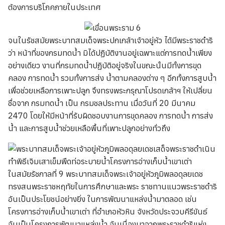
ต้องการบริโภคภายในประเทศ
จนในรัชสมัยพระบาทสมเด็จพระปกเกล้าเจ้าอยู่หัว ได้มีพระราชดำริ
ว่า หน้าที่ของกรมทดน้ำ มิได้ปฏิบัติงานอยู่เฉพาะแต่การทดน้ำเพียง
อย่างเดียว งานที่กรมทดน้ำปฏิบัติอยู่จริงในขณะนั้นมีทั้งการขุด
คลอง การทดน้ำ รวมทั้งการส่ง น้ำตามคลองต่าง ๆ อีกทั้งการสูบน้ำ
เพื่อช่วยเหลือการเพาะปลูก จึงทรงพระกรุณาโปรดเกล้าฯ ให้เปลี่ยน
ชื่อจาก กรมทดน้ำ เป็น กรมชลประทาน เมื่อวันที่ 20 มีนาคม
2470 โดยให้มีหน้าที่รับผิดชอบงานการขุดคลอง การทดน้ำ การส่ง
น้ำ และการสูบน้ำช่วยเหลือพื้นที่เพาะปลูกอย่างทั่วถึง
ในสมัยรัชกาลที่ 9 พระบาทสมเด็จพระเจ้าอยู่หัวภูมิพลอดุลยเดช
ทรงสนพระราชหฤทัยในการศึกษาและพระ ราชทานแนวพระราชดำริ
อันเป็นประโยชน์อย่างยิ่ง ในการพัฒนาแหล่งน้ำมาตลอด เช่น
โครงการอ่างเก็บน้ำเขาเต่า ที่อำเภอหัวหิน จังหวัดประจวบคีรีขันธ์
อันเป็นโครงการพัฒนาแหล่งน้ำ อันเนื่องมาจากพระราชดำริแห่ง